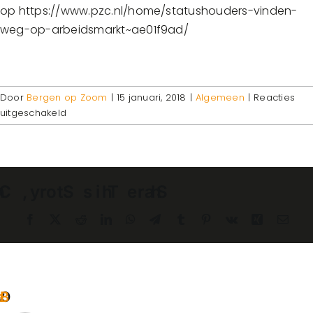
op https://www.pzc.nl/home/statushouders-vinden-
weg-op-arbeidsmarkt~ae01f9ad/
Door
Bergen op Zoom
|
15 januari, 2018
|
Algemeen
|
Reacties
voor
uitgeschakeld
Syrische
vluchteling
Wessam
aan
de
slag
Facebook
X
Reddit
LinkedIn
WhatsApp
Telegram
Tumblr
Pinterest
Vk
Xing
E-
via
mail
Vakmasters