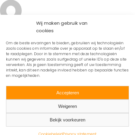
Wij maken gebruik van
cookies
Om de beste ervaringen te bieden, gebruiken wij technologieën
zoals cookies om informatie over je apparaat op te slaan en/of
te raadplegen. Door in te stemmen met deze technologieën
kunnen wij gegevens zoals surfgedrag of unieke ID's op deze site
verwerken. Als je geen toestemming geeft of uw toestemming
intrekt, kan dit een nadelige invloed hebben op bepaalde functies
en mogelijkheden.
Accepteren
Weigeren
Bekijk voorkeuren
© 2025 Vakmasters |
Cookiebeleid
| Website door
Kneh
Creatief
Cookiebeleid
Privacy statement