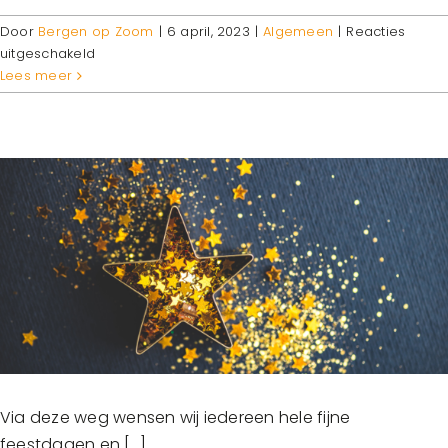
Door
Bergen op Zoom
|
6 april, 2023
|
Algemeen
|
Reacties
voor
uitgeschakeld
Gesloten
Lees meer
i.v.m.
Goede
vrijdag
en
Pasen
Via deze weg wensen wij iedereen hele fijne
feestdagen en [...]