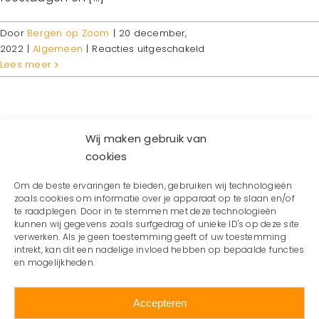
Door
Bergen op Zoom
|
20 december,
voor
2022
|
Algemeen
|
Reacties uitgeschakeld
Lees meer
Wij maken gebruik van
cookies
Om de beste ervaringen te bieden, gebruiken wij technologieën
Even voorstellen…. Peter Dronkers is al een tijdje
zoals cookies om informatie over je apparaat op te slaan en/of
werkzaam voor [...]
te raadplegen. Door in te stemmen met deze technologieën
kunnen wij gegevens zoals surfgedrag of unieke ID's op deze site
verwerken. Als je geen toestemming geeft of uw toestemming
Door
Bergen op Zoom
|
4 november, 2022
|
Algemeen
|
Reacties
intrekt, kan dit een nadelige invloed hebben op bepaalde functies
voor
uitgeschakeld
en mogelijkheden.
Nieuwe
Lees meer
Manager
Accepteren
Vakmasters