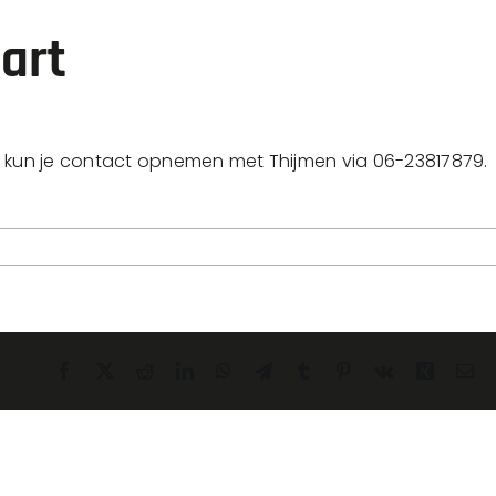
art
n kun je contact opnemen met Thijmen via 06-23817879.
Facebook
X
Reddit
LinkedIn
WhatsApp
Telegram
Tumblr
Pinterest
Vk
Xing
E-
mai