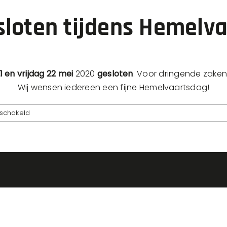
sloten tijdens Hemelva
 en vrijdag 22 mei
2020
gesloten
. Voor dringende zake
Wij wensen iedereen een fijne Hemelvaartsdag!
voor
eschakeld
Vakmasters
gesloten
tijdens
Hemelvaart