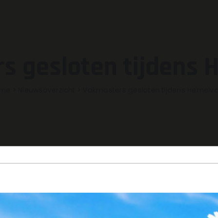
s gesloten tijdens 
me
>
Nieuwsoverzicht
>
Vakmasters gesloten tijdens Hemelva