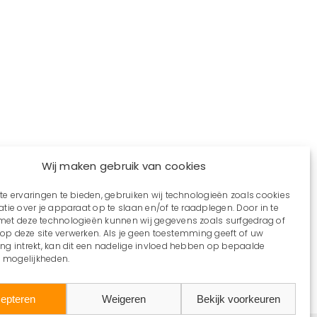
Wij maken gebruik van cookies
e ervaringen te bieden, gebruiken wij technologieën zoals cookies
tie over je apparaat op te slaan en/of te raadplegen. Door in te
t deze technologieën kunnen wij gegevens zoals surfgedrag of
s op deze site verwerken. Als je geen toestemming geeft of uw
g intrekt, kan dit een nadelige invloed hebben op bepaalde
n mogelijkheden.
epteren
Weigeren
Bekijk voorkeuren