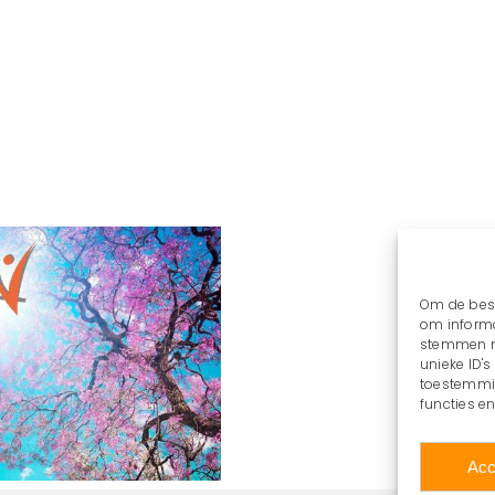
Om de best
om informa
stemmen me
unieke ID'
toestemmin
functies e
Acc