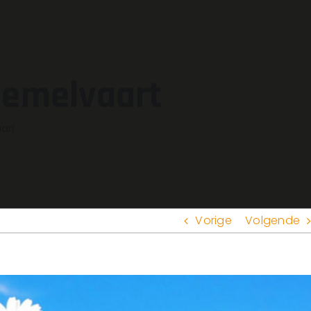
Hemelvaart
art
Vorige
Volgende