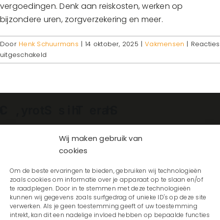
vergoedingen. Denk aan reiskosten, werken op
bijzondere uren, zorgverzekering en meer.
Door
Henk Schuurmans
|
14 oktober, 2025
|
Vakmensen
|
Reacties
voor
uitgeschakeld
Prima
beloning
en
secundaire
arbeidsvoorwaarden
Facebook
X
Reddit
LinkedIn
WhatsApp
Telegram
Tumblr
Pinterest
Vk
Xing
E-
mail
Wij maken gebruik van
cookies
Om de beste ervaringen te bieden, gebruiken wij technologieën
zoals cookies om informatie over je apparaat op te slaan en/of
te raadplegen. Door in te stemmen met deze technologieën
kunnen wij gegevens zoals surfgedrag of unieke ID's op deze site
verwerken. Als je geen toestemming geeft of uw toestemming
intrekt, kan dit een nadelige invloed hebben op bepaalde functies