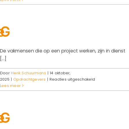
to-
date
vakmanschap
De vakmensen die op een project werken, zijn in dienst
[...]
Door
Henk Schuurmans
|
14 oktober,
voor
2025
|
Opdrachtgevers
|
Reacties uitgeschakeld
Geen
Lees meer
administratieve
rompslomp