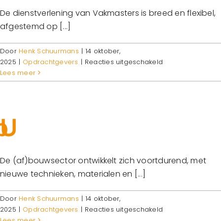
De dienstverlening van Vakmasters is breed en flexibel,
afgestemd op [...]
Door
Henk Schuurmans
|
14 oktober,
voor
2025
|
Opdrachtgevers
|
Reacties uitgeschakeld
Snelle
Lees meer
en/of
collectieve
inzet
van
vakmensen
De (af)bouwsector ontwikkelt zich voortdurend, met
nieuwe technieken, materialen en [...]
Door
Henk Schuurmans
|
14 oktober,
voor
2025
|
Opdrachtgevers
|
Reacties uitgeschakeld
Up-
Lees meer