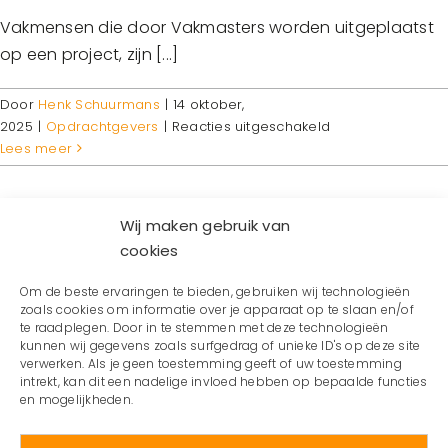
Vakmensen die door Vakmasters worden uitgeplaatst
op een project, zijn [...]
Door
Henk Schuurmans
|
14 oktober,
voor
2025
|
Opdrachtgevers
|
Reacties uitgeschakeld
Gegarandeerd
Lees meer
gekwalificeerd
personeel
Wij maken gebruik van
cookies
Om de beste ervaringen te bieden, gebruiken wij technologieën
zoals cookies om informatie over je apparaat op te slaan en/of
Als je bij Vakmasters werkt, sta je nooit alleen. Je [...]
te raadplegen. Door in te stemmen met deze technologieën
kunnen wij gegevens zoals surfgedrag of unieke ID's op deze site
verwerken. Als je geen toestemming geeft of uw toestemming
Door
Henk Schuurmans
|
14 oktober, 2025
|
Vakmensen
|
Reacties
intrekt, kan dit een nadelige invloed hebben op bepaalde functies
voor
uitgeschakeld
en mogelijkheden.
Persoonlijke
Lees meer
begeleiding