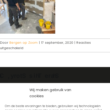
Door
Bergen op Zoom
|
17 september, 2020
|
Reacties
voor
uitgeschakeld
IMG-
20200916-
WA0003
Facebook
X
Reddit
LinkedIn
WhatsApp
Telegram
Tumblr
Pinterest
Vk
Xing
E-
mail
Wij maken gebruik van
cookies
Om de beste ervaringen te bieden, gebruiken wij technologieën