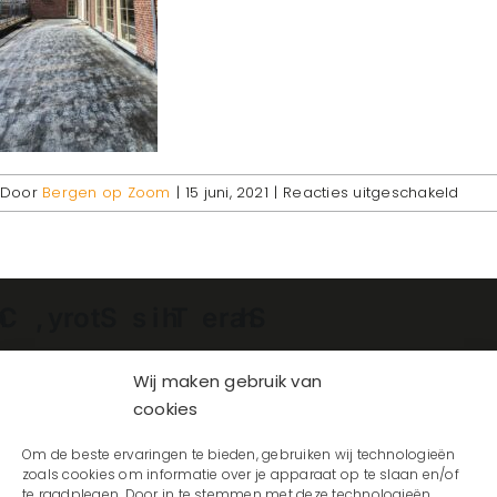
voor
Door
Bergen op Zoom
|
15 juni, 2021
|
Reacties uitgeschakeld
IMG-
2021
WA0
Facebook
X
Reddit
LinkedIn
WhatsApp
Telegram
Tumblr
Pinterest
Vk
Xing
E-
mail
Wij maken gebruik van
cookies
Om de beste ervaringen te bieden, gebruiken wij technologieën
zoals cookies om informatie over je apparaat op te slaan en/of
te raadplegen. Door in te stemmen met deze technologieën