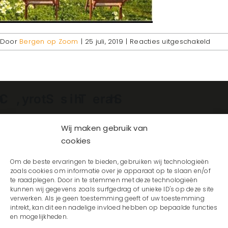
voor
Door
Bergen op Zoom
|
25 juli, 2019
|
Reacties uitgeschakeld
Bouw
Facebook
X
Reddit
LinkedIn
WhatsApp
Telegram
Tumblr
Pinterest
Vk
Xing
E-
mail
Wij maken gebruik van
cookies
Om de beste ervaringen te bieden, gebruiken wij technologieën
zoals cookies om informatie over je apparaat op te slaan en/of
te raadplegen. Door in te stemmen met deze technologieën
kunnen wij gegevens zoals surfgedrag of unieke ID's op deze site
verwerken. Als je geen toestemming geeft of uw toestemming
intrekt, kan dit een nadelige invloed hebben op bepaalde functies
en mogelijkheden.