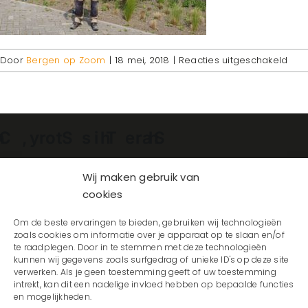
voo
Door
Bergen op Zoom
|
18 mei, 2018
|
Reacties uitgeschakeld
ferr
Facebook
X
Reddit
LinkedIn
WhatsApp
Telegram
Tumblr
Pinterest
Vk
Xing
E-
mail
Wij maken gebruik van
cookies
Om de beste ervaringen te bieden, gebruiken wij technologieën
zoals cookies om informatie over je apparaat op te slaan en/of
te raadplegen. Door in te stemmen met deze technologieën
kunnen wij gegevens zoals surfgedrag of unieke ID's op deze site
verwerken. Als je geen toestemming geeft of uw toestemming
intrekt, kan dit een nadelige invloed hebben op bepaalde functies
en mogelijkheden.