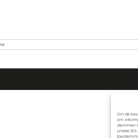
voor
eld
Linkedin
Om de best
om informa
stemmen me
unieke ID'
toestemmin