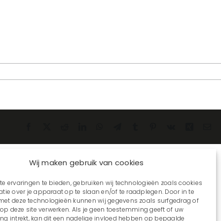
Facebook
X
Reddit
LinkedIn
WhatsApp
Telegram
Tumblr
Pinterest
Vk
Xing
E-
mai
Wij maken gebruik van cookies
e ervaringen te bieden, gebruiken wij technologieën zoals cookies
tie over je apparaat op te slaan en/of te raadplegen. Door in te
t deze technologieën kunnen wij gegevens zoals surfgedrag of
s op deze site verwerken. Als je geen toestemming geeft of uw
g intrekt, kan dit een nadelige invloed hebben op bepaalde