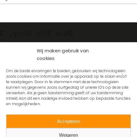
Facebook
Facebook
X
Reddit
LinkedIn
WhatsApp
Telegram
Tumblr
Pinterest
Vk
Xing
E-
mail
Wij maken gebruik van
cookies
Om de beste ervaringen te bieden, gebruiken wij technologieën
zoals cookies om informatie over je apparaat op te slaan en/of
te raadplegen. Door in te stemmen met deze technologieën
kunnen wij gegevens zoals surfgedrag of unieke ID's op deze site
verwerken. Als je geen toestemming geeft of uw toestemming
intrekt, kan dit een nadelige invloed hebben op bepaalde functies
en mogelijkheden.
Accepteren
Weigeren