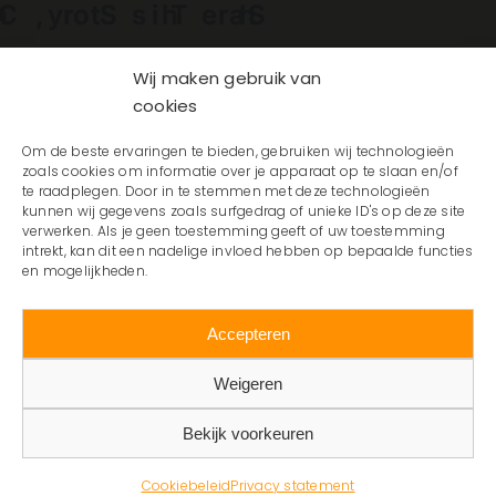
Facebook
X
Reddit
LinkedIn
WhatsApp
Telegram
Tumblr
Pinterest
Vk
Xing
E-
mail
Wij maken gebruik van
cookies
Om de beste ervaringen te bieden, gebruiken wij technologieën
zoals cookies om informatie over je apparaat op te slaan en/of
te raadplegen. Door in te stemmen met deze technologieën
kunnen wij gegevens zoals surfgedrag of unieke ID's op deze site
verwerken. Als je geen toestemming geeft of uw toestemming
intrekt, kan dit een nadelige invloed hebben op bepaalde functies
en mogelijkheden.
Accepteren
Weigeren
Bekijk voorkeuren
© 2025 Vakmasters |
Cookiebeleid
| Website door
Kneh
Creatief
Cookiebeleid
Privacy statement