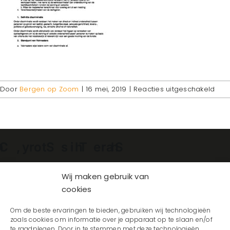
voo
Door
Bergen op Zoom
|
16 mei, 2019
|
Reacties uitgeschakeld
Disc
Vak
b.v.
Facebook
X
Reddit
LinkedIn
WhatsApp
Telegram
Tumblr
Pinterest
Vk
Xing
E-
mail
Wij maken gebruik van
cookies
Om de beste ervaringen te bieden, gebruiken wij technologieën
zoals cookies om informatie over je apparaat op te slaan en/of
te raadplegen. Door in te stemmen met deze technologieën